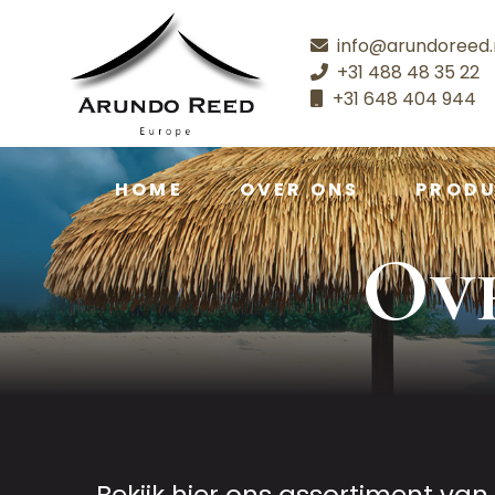
info@arundoreed.
+31 488 48 35 22
+31 648 404 944
HOME
OVER ONS
PROD
Ov