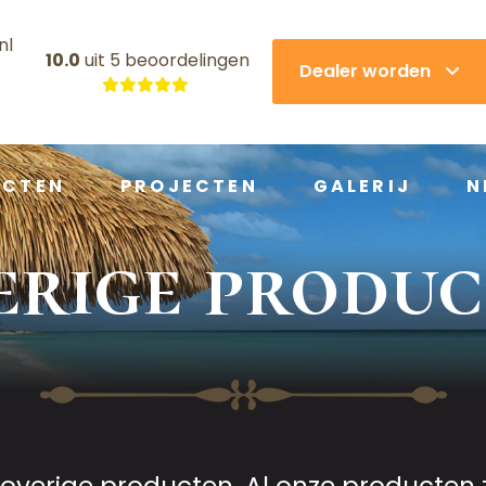
nl
10.0
uit
5 beoordelingen
Dealer worden
UCTEN
PROJECTEN
GALERIJ
N
erige produc