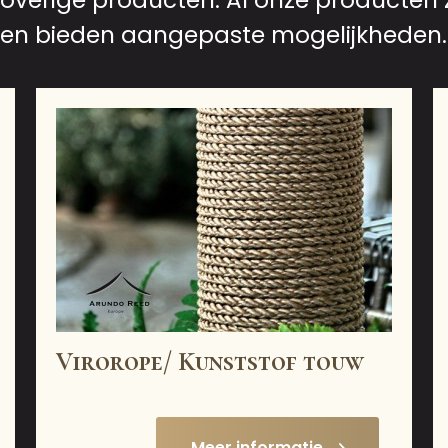
 overige producten. Al onze producten 
it en bieden aangepaste mogelijkheden.
Virorope/ Kunststof touw
Meer informatie