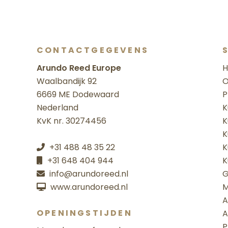
CONTACTGEGEVENS
Arundo Reed Europe
Waalbandijk 92
O
6669 ME Dodewaard
P
Nederland
K
KvK nr. 30274456
K
K
+31 488 48 35 22
K
+31 648 404 944
K
info@arundoreed.nl
G
www.arundoreed.nl
M
A
OPENINGSTIJDEN
A
P