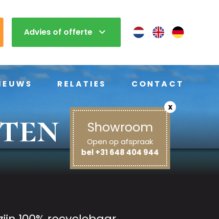
Advies of offerte
IEUWS
RELATIES
CONTACT
x
ten
Showroom
Open op afspraak
bel +31 648 404 944