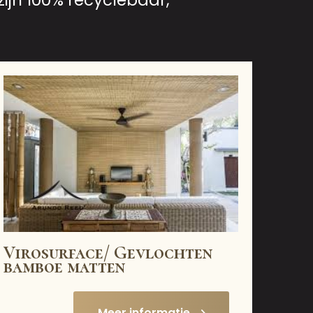
zijn 100% recyclebaar,
Virosurface/ Gevlochten
bamboe matten
Meer informatie