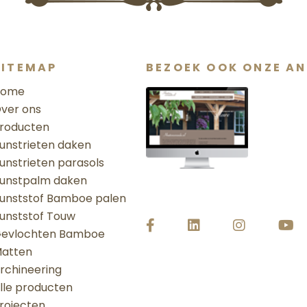
SITEMAP
BEZOEK OOK ONZE AN
Home
ver ons
roducten
unstrieten daken
unstrieten parasols
unstpalm daken
unststof Bamboe palen
unststof Touw
evlochten Bamboe
atten
rchineering
lle producten
rojecten