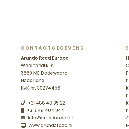
CONTACTGEGEVENS
Arundo Reed Europe
Waalbandijk 92
O
6669 ME Dodewaard
P
Nederland
K
KvK nr. 30274456
K
K
+31 488 48 35 22
K
+31 648 404 944
K
info@arundoreed.nl
G
www.arundoreed.nl
M