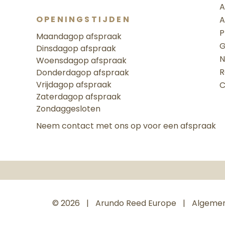
A
OPENINGSTIJDEN
A
P
Maandag
op afspraak
G
Dinsdag
op afspraak
N
Woensdag
op afspraak
R
Donderdag
op afspraak
Vrijdag
op afspraak
C
Zaterdag
op afspraak
Zondag
gesloten
Neem contact met ons op voor een afspraak
© 2026
Arundo Reed Europe
Algeme