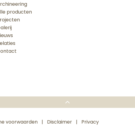
rchineering
lle producten
rojecten
alerij
ieuws
elaties
ontact
ne voorwaarden
Disclaimer
Privacy