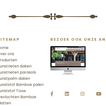
SITEMAP
BEZOEK OOK ONZE AN
Home
ver ons
roducten
unstrieten daken
unstrieten parasols
unstpalm daken
unststof Bamboe palen
unststof Touw
evlochten Bamboe
atten