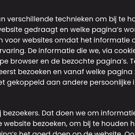
 verschillende technieken om bij te h
website gedraagt en welke pagina’s wor
n voor websites omdat het informatie o
varing. De informatie die we, via cookie
ype browser en de bezochte pagina’s.
eerst bezoeken en vanaf welke pagina z
et gekoppeld aan andere persoonlijke i
ij bezoekers. Dat doen we om informati
e website bezoeken, om bij te houden 
ina’s het goed doen op de website. Oo