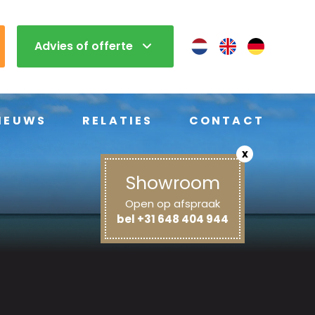
Advies of offerte
IEUWS
RELATIES
CONTACT
x
Showroom
Open op afspraak
bel +31 648 404 944