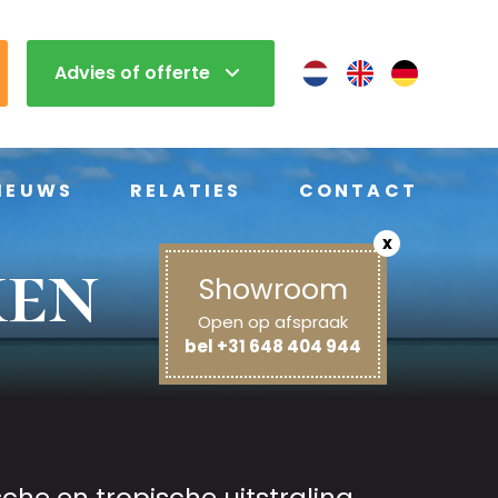
Advies of offerte
IEUWS
RELATIES
CONTACT
x
ken
Showroom
Open op afspraak
bel +31 648 404 944