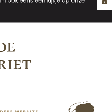
m ook eens een kijkje op onze
de
riet
DERE WEBSITE