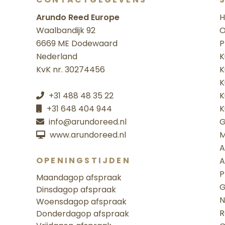
Arundo Reed Europe
Waalbandijk 92
O
6669 ME Dodewaard
P
Nederland
K
KvK nr. 30274456
K
K
+31 488 48 35 22
K
+31 648 404 944
K
info@arundoreed.nl
G
www.arundoreed.nl
M
A
OPENINGSTIJDEN
A
P
Maandag
op afspraak
G
Dinsdag
op afspraak
N
Woensdag
op afspraak
R
Donderdag
op afspraak