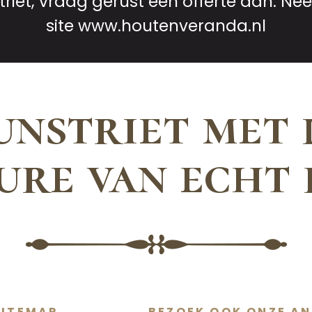
riet, vraag gerust een offerte aan. Nee
site
www.houtenveranda.nl
unstriet met 
ure van echt 
SITEMAP
BEZOEK OOK ONZE AN