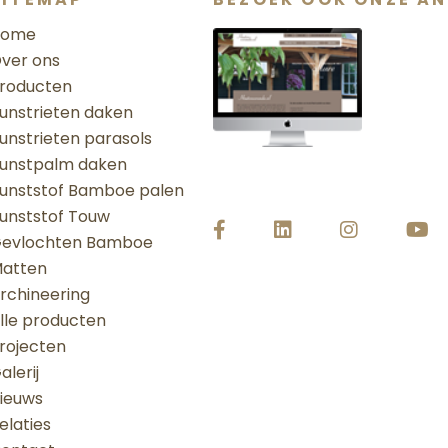
Home
ver ons
roducten
unstrieten daken
unstrieten parasols
unstpalm daken
unststof Bamboe palen
unststof Touw
evlochten Bamboe
atten
rchineering
lle producten
rojecten
alerij
ieuws
elaties