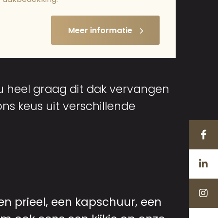
Meer informatie
u heel graag dit dak vervangen
ns keus uit verschillende
en prieel, een kapschuur, een