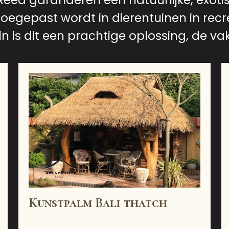
d garanderen een natuurlijke, exotisc
toegepast wordt in dierentuinen in rec
in is dit een prachtige oplossing, de vaka
Kunstpalm Bali thatch