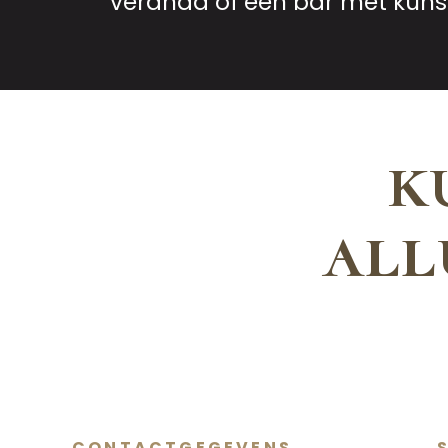
veranda of een bar met kunst
k
all
CONTACTGEGEVENS