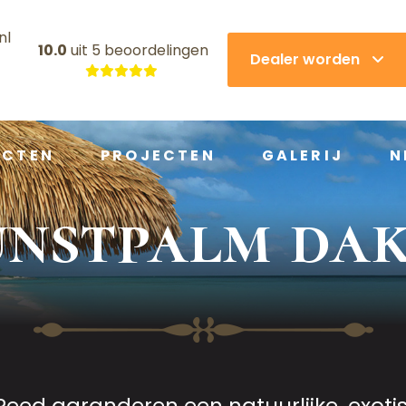
nl
10.0
uit
5 beoordelingen
Dealer worden
UCTEN
PROJECTEN
GALERIJ
N
nstpalm da