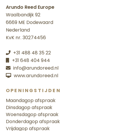
Arundo Reed Europe
Waalbandijk 92
6669 ME Dodewaard
Nederland
KvK nr. 30274456
+31 488 48 35 22
+31 648 404 944
info@arundoreed.nl
www.arundoreed.nl
OPENINGSTIJDEN
Maandag
op afspraak
Dinsdag
op afspraak
Woensdag
op afspraak
Donderdag
op afspraak
Vrijdag
op afspraak