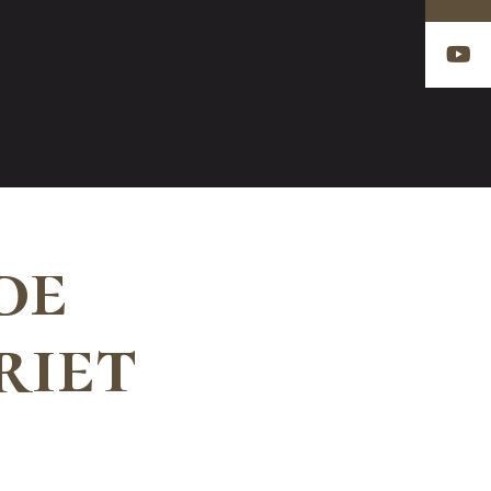
de
riet