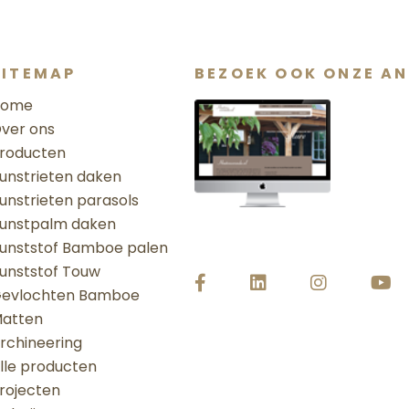
SITEMAP
BEZOEK OOK ONZE AN
Home
ver ons
roducten
unstrieten daken
unstrieten parasols
unstpalm daken
unststof Bamboe palen
unststof Touw
evlochten Bamboe
atten
rchineering
lle producten
rojecten