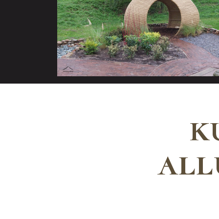
k
all