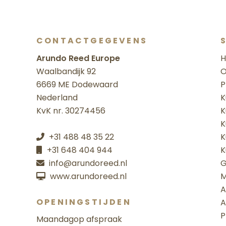
CONTACTGEGEVENS
Arundo Reed Europe
Waalbandijk 92
O
6669 ME Dodewaard
P
Nederland
K
KvK nr. 30274456
K
K
+31 488 48 35 22
K
+31 648 404 944
K
info@arundoreed.nl
G
www.arundoreed.nl
M
A
OPENINGSTIJDEN
A
P
Maandag
op afspraak