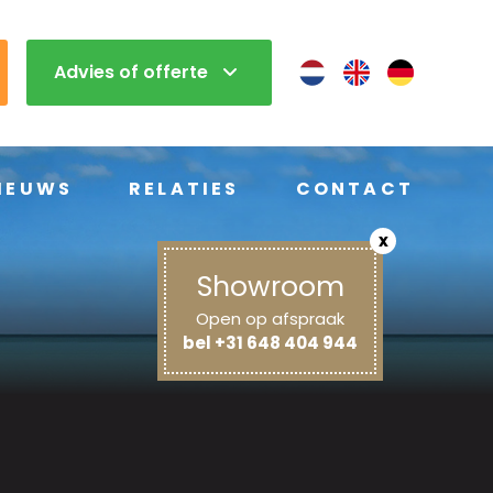
Advies of offerte
IEUWS
RELATIES
CONTACT
x
Showroom
Open op afspraak
bel +31 648 404 944