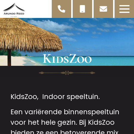
KidsZoo
KidsZoo, Indoor speeltuin.
Een variërende binnenspeeltuin
voor het hele gezin. Bij KidsZoo
bieden ze een betoverende mix