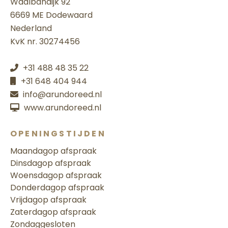
Waalbandijk 92
6669 ME Dodewaard
Nederland
KvK nr. 30274456
+31 488 48 35 22
+31 648 404 944
info@arundoreed.nl
www.arundoreed.nl
OPENINGSTIJDEN
Maandag
op afspraak
Dinsdag
op afspraak
Woensdag
op afspraak
Donderdag
op afspraak
Vrijdag
op afspraak
Zaterdag
op afspraak
Zondag
gesloten