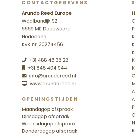
CONTACTGEGEVENS
Arundo Reed Europe
Waalbandijk 92
O
6669 ME Dodewaard
P
Nederland
K
KvK nr. 30274456
K
K
+31 488 48 35 22
K
+31 648 404 944
K
info@arundoreed.nl
G
www.arundoreed.nl
M
A
OPENINGSTIJDEN
A
P
Maandag
op afspraak
G
Dinsdag
op afspraak
N
Woensdag
op afspraak
R
Donderdag
op afspraak