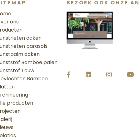
SITEMAP
BEZOEK OOK ONZE AN
Home
ver ons
roducten
unstrieten daken
unstrieten parasols
unstpalm daken
unststof Bamboe palen
unststof Touw
evlochten Bamboe
atten
rchineering
lle producten
rojecten
alerij
ieuws
elaties