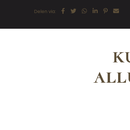
Delen via:
k
all