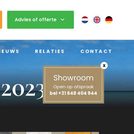
Advies of offerte
IEUWS
RELATIES
CONTACT
x
Showroom
 2023
Open op afspraak
bel +31 648 404 944